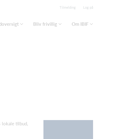
Tilmelding
Log på
doversigt
Bliv frivillig
Om IBIF
lokale tilbud,