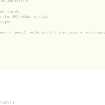
ndt andet for at:
le materiale
rnehus, SFO, klubber og udvalg
 mapper
en, så ingen står med det hele. Vi fordeler opgaverne i god tid og sør
et udvalg