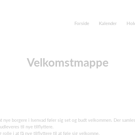
Forside
Kalender
Hol
Velkomstmappe
at nye borgere i Isenvad føler sig set og budt velkommen. Der samles 
dleveres til nye tilflyttere.
 rolle i at få nye tilflyttere til at føle sig velkomne.