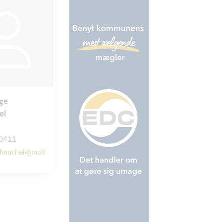
ge
el
0411
chnuchel@mail