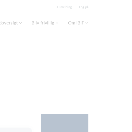
Tilmelding
Log på
doversigt
Bliv frivillig
Om IBIF