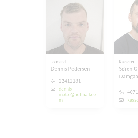
Formand
Kasserer
Dennis Pedersen
Søren 
Damgaa
22412181
dennis-
407
mette@hotmail.co
m
kasse