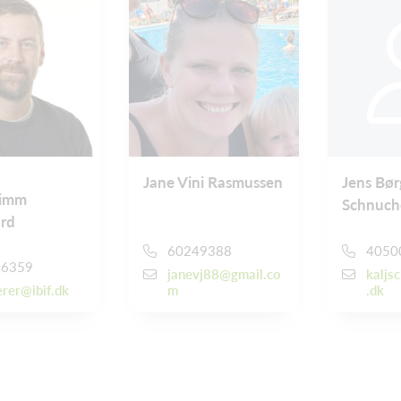
Jane Vini Rasmussen
Jens Bør
Gimm
Schnuch
rd
60249388
4050
16359
janevj88@gmail.co
kaljs
rer@ibif.dk
m
.dk